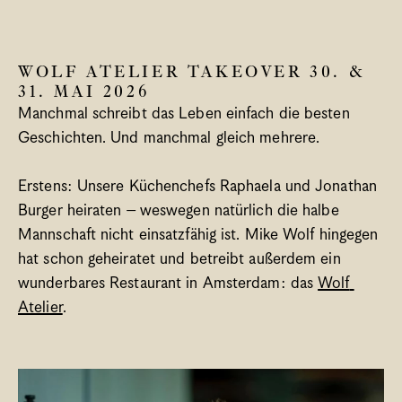
Spa
Bregenzerwald
WOLF ATELIER TAKEOVER 30. & 
When’s What Happening?
31. MAI 2026 
Meetings & Groups
Manchmal schreibt das Leben einfach die besten 
Blog
Geschichten. Und manchmal gleich mehrere.
Gift vouchers
Jobs
Erstens: Unsere Küchenchefs Raphaela und Jonathan 
Newsletter
Burger heiraten – weswegen natürlich die halbe 
Contact & Arrival
Mannschaft nicht einsatzfähig ist. Mike Wolf hingegen 
hat schon geheiratet und betreibt außerdem ein 
Language
wunderbares Restaurant in Amsterdam: das 
Wolf 
Select Language
English
Atelier
. 