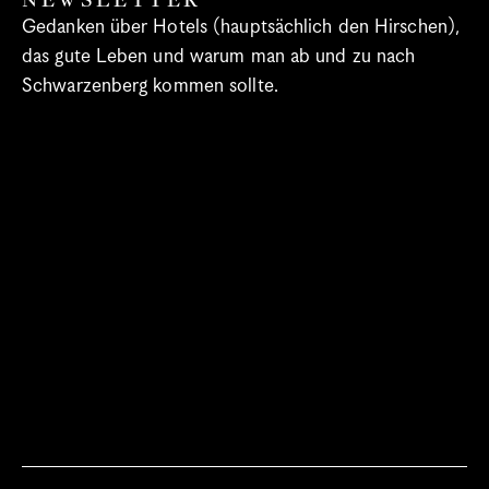
NEWSLETTER
Spa
Gedanken über Hotels (hauptsächlich den Hirschen), 
Bregenzerwald
das gute Leben und warum man ab und zu nach 
Schwarzenberg kommen sollte.
Was ist wann los?
Meetings & Gruppen
Blog
Gutscheine
Jobs
Newsletter
Kontakt & Anreise
Sprache/Language
Select Language
Deutsch