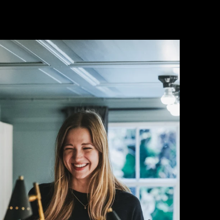
Blog
Gutscheine
Jobs
Newsletter
Kontakt & Anreise
Sprache/Language
Select Language
Deutsch