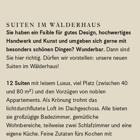
Spa
Bregenzerwald
SUITEN IM WÄLDERHAUS 
Was ist wann los?
Sie haben ein Faible für gutes Design, hochwertiges 
Meetings & Gruppen
Handwerk und Kunst und umgeben sich gerne mit 
Blog
besonders schönen Dingen? Wunderbar. 
Dann sind 
Gutscheine
Sie hier richtig. Dürfen wir vorstellen: unsere neuen 
Jobs
Suiten im Wälderhaus! 
Newsletter
Kontakt & Anreise
12 Suiten 
mit leisem Luxus, viel Platz (zwischen 40 
und 80 m²) und den Vorzügen von noblen 
Sprache/Language
Appartements. Als Krönung trohnt das 
Select Language
Deutsch
lichtdurchflutete Loft im Dachgeschoss. Alle bieten 
sie großzügige Badezimmer, gemütliche 
Wohnbereiche, teilweise zwei Schlafzimmer und eine 
eigene Küche. Feine Zutaten fürs Kochen mit 