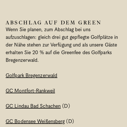
Spa
Bregenzerwald
ABSCHLAG AUF DEM GREEN 
Was ist wann los?
Wenn Sie planen, zum Abschlag bei uns 
Meetings & Gruppen
aufzuschlagen: gleich drei gut gepflegte Golfplätze in 
Blog
der Nähe stehen zur Verfügung und als unsere Gäste 
Gutscheine
erhalten Sie 20 % auf die Greenfee des Golfparks 
Jobs
Bregenzerwald. 
Newsletter
Kontakt & Anreise
Golfpark Bregenzerwald
Sprache/Language
GC Montfort-Rankweil
Select Language
Deutsch
GC Lindau Bad Schachen
 (D)
GC Bodensee Weißensberg
 (D)